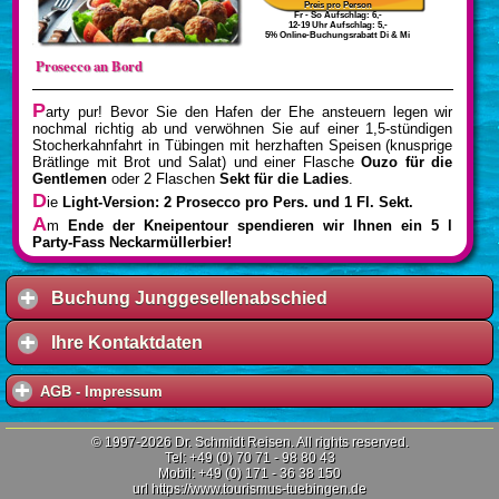
Preis pro Person
Fr - So Aufschlag: 6,-
12-19 Uhr Aufschlag: 5,-
5% Online-Buchungsrabatt Di & Mi
Prosecco an Bord
P
arty pur! Bevor Sie den Hafen der Ehe ansteuern legen wir
nochmal richtig ab und verwöhnen Sie auf einer 1,5-stündigen
Stocherkahnfahrt in Tübingen mit herzhaften Speisen (knusprige
Brätlinge mit Brot und Salat) und einer Flasche
Ouzo für die
Gentlemen
oder 2 Flaschen
Sekt für die Ladies
.
D
ie
Light-Version:
2 Prosecco pro Pers. und 1 Fl. Sekt.
A
m
Ende der Kneipentour spendieren wir Ihnen ein 5 l
Party-Fass Neckarmüllerbier!
Buchung Junggesellenabschied
Ihre Kontaktdaten
AGB - Impressum
© 1997-2026 Dr. Schmidt Reisen. All rights reserved.
Tel: +49 (0) 70 71 - 98 80 43
Mobil: +49 (0) 171 - 36 38 150
url https://www.tourismus-tuebingen.de