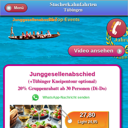
Stocherkahnfahrten
Menü
Tübingen
Junggesellenabschied
36 Top-Events
Video ansehen
Junggesellenabschied
(+Tübinger Kneipentour optional)
20% Gruppenrabatt ab 30 Personen (Di-Do)
WhatsApp-Nachricht senden
27,80
Light 24,95